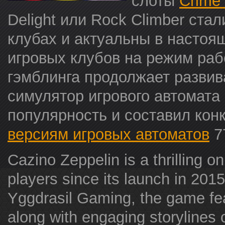
слоты
Crime
Delight или Rock Climber ста
клубах и актуальны в настоя
игровых клубов на режим раб
гэмблинга продолжает развив
симулятор игрового автомата
популярность и составил ко
версиям игровых автоматов
7
Cazino Zeppelin is a thrilling o
players since its launch in 20
Yggdrasil Gaming, the game fea
along with engaging storylines