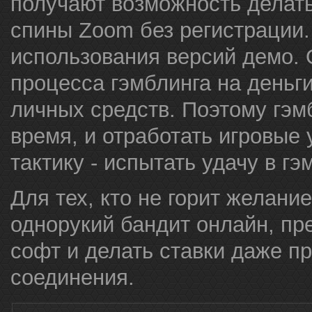
получают возможность делать
спины Zoom без регистрации.
использования версий демо. 
процесса гэмблинга на деньг
личных средств. Поэтому гэм
время, и отработать игровые
тактику - испытать удачу в гэ
Для тех, кто не горит желани
однорукий бандит онлайн, пр
софт и делать ставки даже пр
соединения.