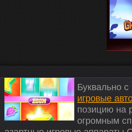
Буквально с
игровые авт
позицию на 
огромным сп
азартные игровые аппараты C