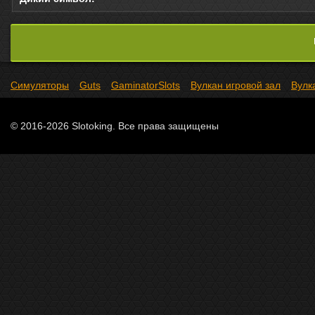
Cимуляторы
Guts
GaminatorSlots
Вулкан игровой зал
Вулк
© 2016-2026 Slotoking. Все права защищены