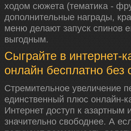
ходом сюжета (тематика - фру
дополнительные награды, кр
меню делают запуск спинов 
выгодным.
Сыграйте в интернет-к
онлайн бесплатно без 
Стремительное увеличение пе
единственный плюс онлайн-ка
Интернет доступ к азартным 
значительно свободнее. А ес